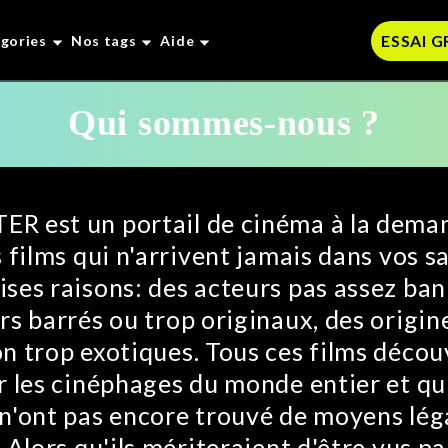
ESSAI 
gories
Nos tags
Aide
Qui sommes-nous ?
R est un portail de cinéma à la dema
s films qui n'arrivent jamais dans vos s
ses raisons: des acteurs pas assez ban
rs barrés ou trop originaux, des origin
n trop exotiques. Tous ces films décou
r les cinéphages du monde entier et qu
n'ont pas encore trouvé de moyens lég
 Alors qu'ils mériteraient d'être vus pa