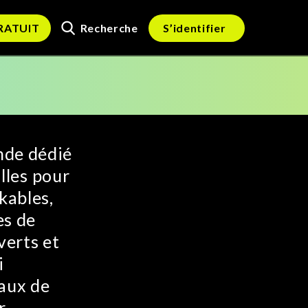
Recherche
GRATUIT
S’identifier
nde dédié
alles pour
kables,
es de
verts et
i
aux de
r