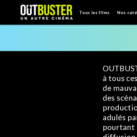
Tous les films
Nos caté
OUTBUSTE
à tous ce
de mauvai
des scéna
productio
adulés pa
pourtant 
diffusion.